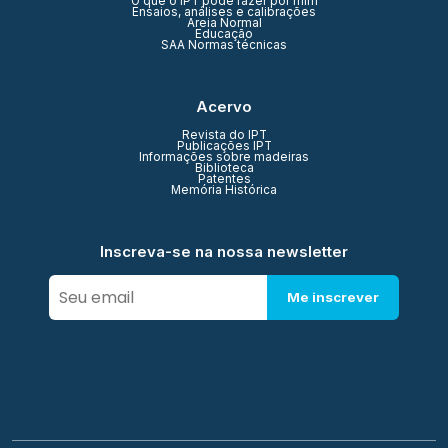
O que o IPT pode fazer por mim
Ensaios, análises e calibrações
Areia Normal
Educação
SAA Normas técnicas
Acervo
Revista do IPT
Publicações IPT
Informações sobre madeiras
Biblioteca
Patentes
Memória Histórica
Inscreva-se na nossa newsletter
Me inscrever