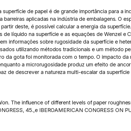
superfície de papel é de grande importância para a ind
para barreiras aplicadas na indústria de embalagens. O 
partir deste, é possível calcular a energia da superfíc
 de líquido na superfície e as equações de Wenzel e Ca
em informações sobre rugosidade da superfície e hete
isados utilizando métodos tradicionais e um método per
ro da gota foi monitorada com o tempo. O impacto da
, enquanto a microrugosidade produz um efeito de anc
z de descrever a natureza multi-escalar da superfície 
. The influence of different levels of paper roughness
GRESS, 45.,e IBEROAMERICAN CONGRESS ON PULP