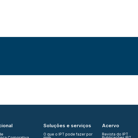
cional
Soluções e serviços
Acervo
de
O que o IPT pode fazer por
Revista do IPT
nça Corporativa
mim
Publicações IPT