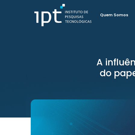
Quem Somos
A influê
do pape