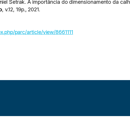
l Setrak. A importância do dimensionamento da calha
o
, v.12, 19p., 2021.
ex.php/parc/article/view/8661111