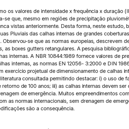
mo os valores de intensidade x frequência x duração (
a-se que, mesmo em regiões de precipitação pluviométr
unca vistas anteriormente. Desta forma, neste estudo
as Pluviais das calhas internas de grandes cobertura
os. Observou-se que as normas europeias, descrevem 
as, as boxes gutters retangulares. A pesquisa bibliográ
s internas. A NBR 10844:1989 fornece valores de prec
alhas internas, as normas EN 12056- 3:2000 e DIN 19
m exercício projetual de dimensionamento de calhas i
teratura consultada permitindo destacar: i) o uso de fa
retorno de 100 anos; iii) as calhas internas devem ser
renagem de emergência. Muitos empreendimentos comer
om as normas internacionais, sem drenagem de emergê
edificações são a consequência.