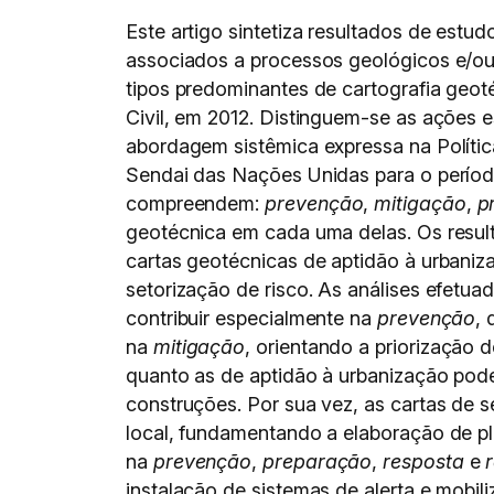
Este artigo sintetiza resultados de estu
associados a processos geológicos e/o
tipos predominantes de cartografia geot
Civil, em 2012. Distinguem-se as ações 
abordagem sistêmica expressa na Polític
Sendai das Nações Unidas para o perío
compreendem:
prevenção
,
mitigação
,
p
geotécnica em cada uma delas. Os resul
cartas geotécnicas de aptidão à urbaniz
setorização de risco. As análises efetua
contribuir especialmente na
prevenção
, 
na
mitigação
, orientando a priorização d
quanto as de aptidão à urbanização pod
construções. Por sua vez, as cartas de 
local, fundamentando a elaboração de pl
na
prevenção
,
preparação
,
resposta
e
instalação de sistemas de alerta e mobil