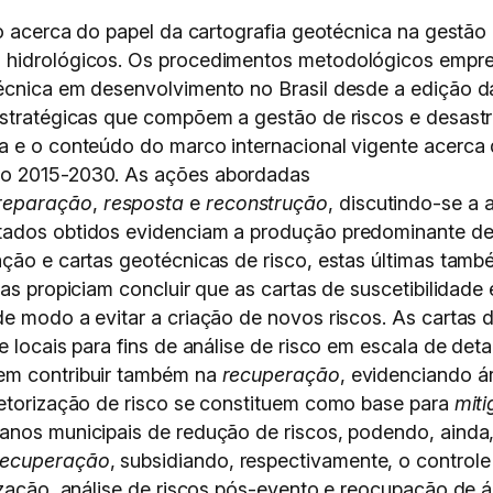
do acerca do papel da cartografia geotécnica na gestão 
u hidrológicos. Os procedimentos metodológicos emp
écnica em desenvolvimento no Brasil desde a edição d
estratégicas que compõem a gestão de riscos e desastre
a e o conteúdo do marco internacional vigente acerca
do 2015-2030. As ações abordadas
reparação
,
resposta
e
reconstrução
, discutindo-se a 
tados obtidos evidenciam a produção predominante de c
ação e cartas geotécnicas de risco, estas últimas ta
das propiciam concluir que as cartas de suscetibilidad
de modo a evitar a criação de novos riscos. As cartas 
e locais para fins de análise de risco em escala de deta
em contribuir também na
recuperação
, evidenciando á
setorização de risco se constituem como base para
mit
anos municipais de redução de riscos, podendo, ainda, 
recuperação
, subsidiando, respectivamente, o controle
ização, análise de riscos pós-evento e reocupação de á