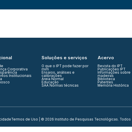
cional
Soluções e serviços
Acervo
de
O que o IPT pode fazer por
Revista do IPT
nça Corporativa
mim
Publicações IPT
nsparência
Ensaios, análises e
Informações sobre
tos Institucionais
calibrações
madeiras
ia
Areia Normal
Biblioteca
nosco
Educação
Patentes
SAA Normas técnicas
Memória Histórica
acidade
Termos de Uso
| © 2026 Instituto de Pesquisas Tecnológicas. Todos 