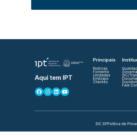
Principais
Institu
Notícias
Qualida
Fomento
Governa
Unidades
SIC/Tra
Aqui tem IPT
Embrapii
Documen
Clientes
Ouvidor
Fale Co
SIC SP
Política de Priv