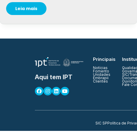
Leia mais
Principais
Institu
Notícias
Qualida
Fomento
Governa
Unidades
SIC/Tra
Aqui tem IPT
Embrapii
Documen
Clientes
Ouvidor
Fale Co
SIC SP
Política de Priv