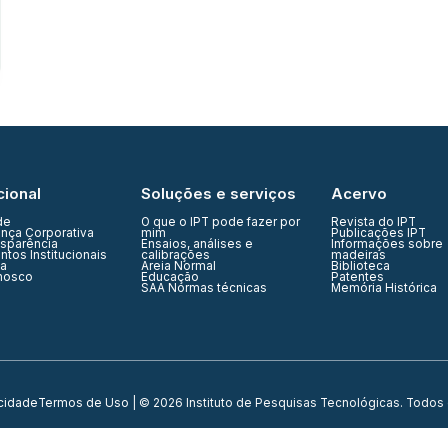
cional
Soluções e serviços
Acervo
de
O que o IPT pode fazer por
Revista do IPT
nça Corporativa
mim
Publicações IPT
nsparência
Ensaios, análises e
Informações sobre
tos Institucionais
calibrações
madeiras
ia
Areia Normal
Biblioteca
nosco
Educação
Patentes
SAA Normas técnicas
Memória Histórica
acidade
Termos de Uso
| © 2026 Instituto de Pesquisas Tecnológicas. Todos 