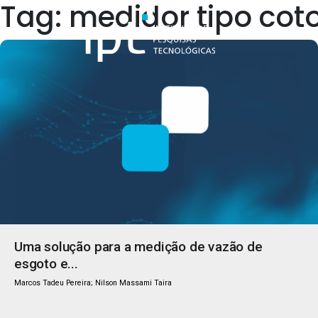
Tag: medidor tipo cot
Quem Somos
Uma solução para a medição de vazão de
esgoto e...
Marcos Tadeu Pereira; Nilson Massami Taira