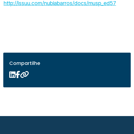
http://issuu.com/nubiabarros/docs/musp_ed57
Compartilhe