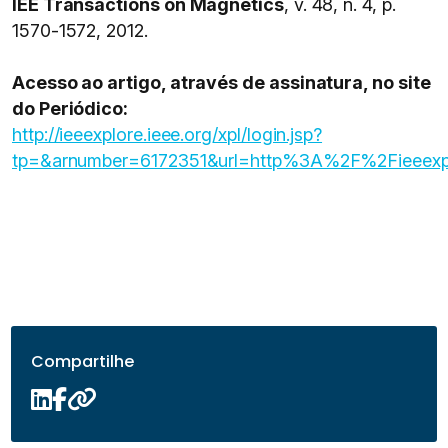
IEE Transactions on Magnetics
, v. 48, n. 4, p.
1570-1572, 2012.
Acesso ao artigo, através de assinatura, no site
do Periódico:
http://ieeexplore.ieee.org/xpl/login.jsp?
tp=&arnumber=6172351&url=http%3A%2F%2Fieeex
Compartilhe