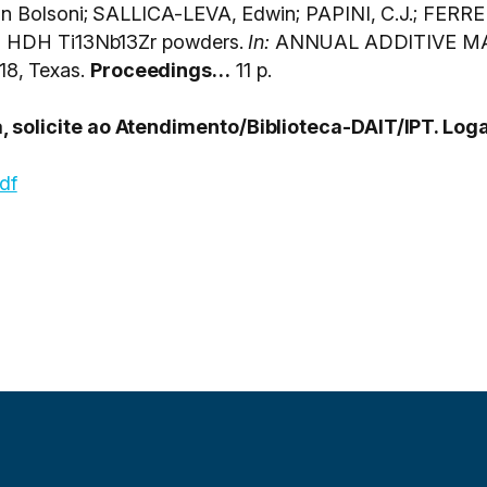
n Bolsoni; SALLICA-LEVA, Edwin; PAPINI, C.J.; FERRE
nd HDH Ti13Nb13Zr powders.
In:
ANNUAL ADDITIVE M
8, Texas.
Proceedings…
11 p.
olicite ao Atendimento/Biblioteca-DAIT/IPT. Logar
pdf