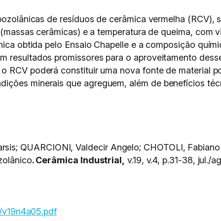
s pozolânicas de resíduos de cerâmica vermelha (RCV),
ias (massas cerâmicas) e a temperatura de queima, com
ânica obtida pelo Ensaio Chapelle e a composição quím
m resultados promissores para o aproveitamento dess
o RCV poderá constituir uma nova fonte de material po
ições minerais que agreguem, além de benefícios téc
s; QUARCIONI, Valdecir Angelo; CHOTOLI, Fabiano F
zolânico
. Cerâmica Industrial,
v.19, v.4, p.31-38, jul./a
n4/v19n4a05.pdf