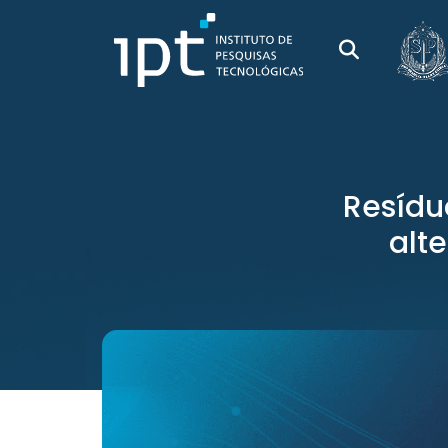
Resídu
alt