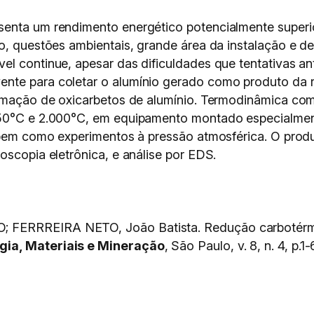
enta um rendimento energético potencialmente superior
to, questões ambientais, grande área da instalação e d
l continue, apesar das dificuldades que tentativas an
nte para coletar o alumínio gerado como produto da 
ormação de oxicarbetos de alumínio. Termodinâmica comp
50°C e 2.000°C, em equipamento montado especialmente
 bem como experimentos à pressão atmosférica. O produ
oscopia eletrônica, e análise por EDS.
 FERRREIRA NETO, João Batista. Redução carbotérmi
gia, Materiais e Mineração
, São Paulo, v. 8, n. 4, p.1-