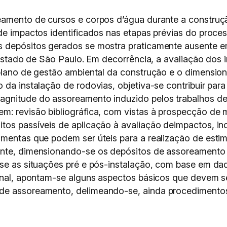
eamento de cursos e corpos d’água durante a construção
 de impactos identificados nas etapas prévias do proce
s depósitos gerados se mostra praticamente ausente 
o Estado de São Paulo. Em decorrência, a avaliação do
o plano de gestão ambiental da construção e o dimensi
o da instalação de rodovias, objetiva-se contribuir p
agnitude do assoreamento induzido pelos trabalhos d
m: revisão bibliográfica, com vistas à prospecção de 
tos passíveis de aplicação à avaliação deimpactos, in
mentas que podem ser úteis para a realização de estima
ente, dimensionando-se os depósitos de assoreamento 
o-se as situações pré e pós-instalação, com base em 
final, apontam-se alguns aspectos básicos que devem s
de assoreamento, delimeando-se, ainda procedimentos