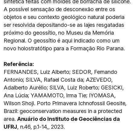
sintética feitas com moldes de borracha de silicone.
A possível sensação de desconexão entre os
objetos e seu contexto geológico natural poderia
ser resolvida depositando-se as lajes resgatadas
próximo do geossítio, no Museu da Memória
Regional. O geossítio é aqui indicado como um
novo holostratótipo para a Formação Rio Parana.
Referência:
FERNANDES, Luiz Alberto; SEDOR, Fernando
Antonio; SILVA, Rafael Costa da; AZEVEDO,
Adalberto Aurélio; SILVA, Luiz Roberto; GESICKI,
Ana Lúcia; YAMAMOTO, Irma Tie; IYOMASA,
Wilson Shoji. Porto Primavera Ichnofossil Geosite,
Brazil: geoconservation measures in a protected
area.
Anuário do Instituto de Geociências da
UFRJ
, n.46, p.1-14,, 2023.