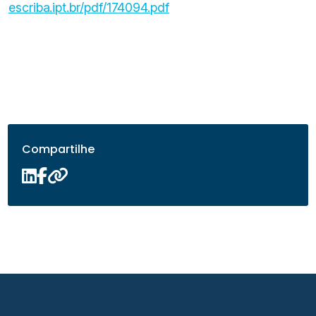
escriba.ipt.br/pdf/174094.pdf
Compartilhe