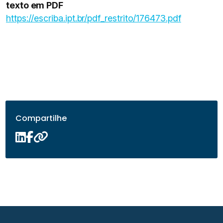
texto em PDF
https://escriba.ipt.br/pdf_restrito/176473.pdf
Compartilhe