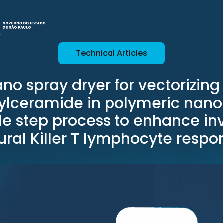
Technical Articles
no spray dryer for vectorizing
ylceramide in polymeric nanop
le step process to enhance in
ural Killer T lymphocyte respo