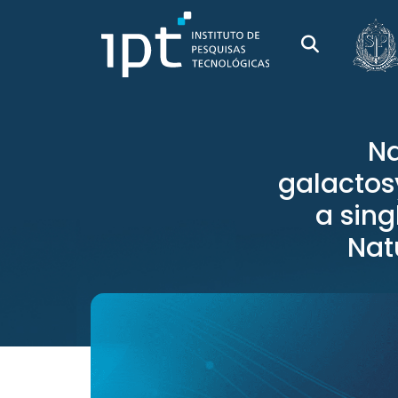
Na
galactos
a sing
Nat