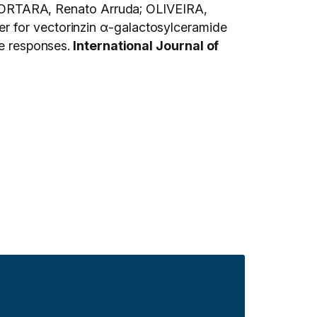
ORTARA, Renato Arruda; OLIVEIRA,
r for vectorinzin α-galactosylceramide
te responses.
International Journal of