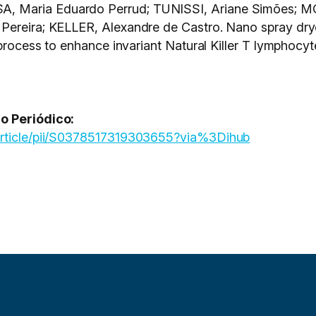
, Maria Eduardo Perrud; TUNISSI, Ariane Simões; M
Pereira; KELLER, Alexandre de Castro. Nano spray drye
 process to enhance invariant Natural Killer T lymphocy
o Periódico:
/article/pii/S0378517319303655?via%3Dihub