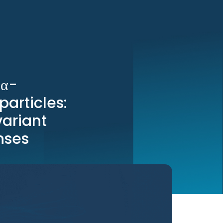
 α-
articles:
variant
nses