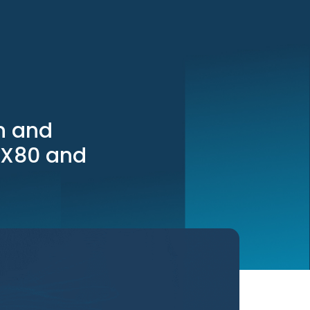
n and
 X80 and