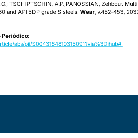
.O.; TSCHIPTSCHIN, A.P.;PANOSSIAN, Zehbour. Multip
80 and API 5DP grade S steels.
Wear,
v.452-453, 2032
 Periódico:
article/abs/pii/S0043164819315091?via%3Dihub#!