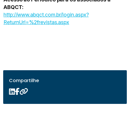
ABQCT:
http://www.abqct.com.br/login.aspx?
ReturnUrl=%2frevistas.aspx
Compartilhe