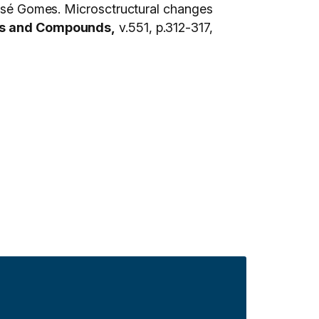
é Gomes. Microsctructural changes
oys and Compounds,
v.551, p.312-317,