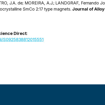
O, J.A. de; MOREIRA, A.J.; LANDGRAF, Fernando Jos
nocrystalline SmCo 2:17 type magnets.
Journal of All
cience Direct:
/pii/S0925838812015551