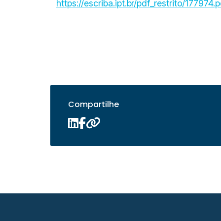
https://escriba.ipt.br/pdf_restrito/177974.p
Compartilhe