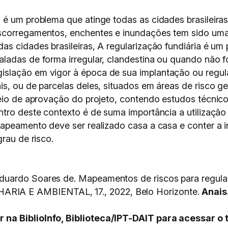
 é um problema que atinge todas as cidades brasileir
scorregamentos, enchentes e inundações tem sido uma 
s cidades brasileiras, A regularização fundiária é um 
adas de forma irregular, clandestina ou quando não foi
slação em vigor à época de sua implantação ou regula
is, ou de parcelas deles, situados em áreas de risco 
eio de aprovação do projeto, contendo estudos técnico
ntro deste contexto é de suma importância a utilizaçã
mapeamento deve ser realizado casa a casa e conter a i
rau de risco.
duardo Soares de. Mapeamentos de riscos para regula
IA E AMBIENTAL, 17., 2022, Belo Horizonte.
Anai
na BiblioInfo, Biblioteca/IPT-DAIT para acessar o 