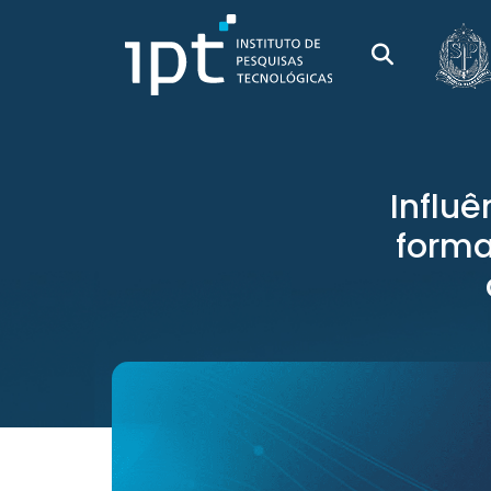
Influ
forma