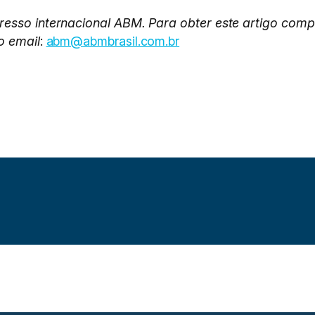
resso internacional ABM. Para obter este artigo com
o email
:
abm@abmbrasil.com.br