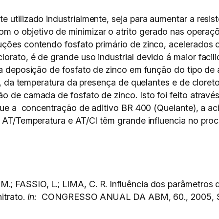
utilizado industrialmente, seja para aumentar a resis
 o objetivo de minimizar o atrito gerado nas operaçõ
uções contendo fosfato primário de zinco, acelerados 
orato, é de grande uso industrial devido á maior faci
da deposição de fosfato de zinco em função do tipo de 
dez, da temperatura da presença de quelantes e de clor
o de camada de fosfato de zinco. Isto foi feito atravé
que a concentração de aditivo BR 400 (Quelante), a ac
e, AT/Temperatura e AT/CI têm grande influencia no pr
.; FASSIO, L.; LIMA, C. R. Influência dos parâmetro
itrato.
In:
CONGRESSO ANUAL DA ABM, 60., 2005, S