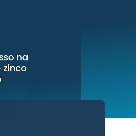
sso na
 zinco
o