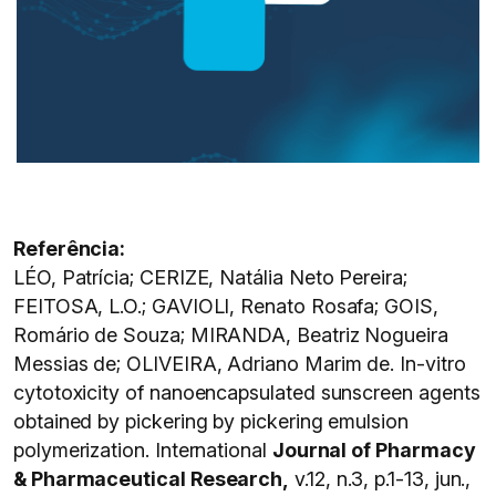
Referência:
LÉO, Patrícia; CERIZE, Natália Neto Pereira;
FEITOSA, L.O.; GAVIOLI, Renato Rosafa; GOIS,
Romário de Souza; MIRANDA, Beatriz Nogueira
Messias de; OLIVEIRA, Adriano Marim de. In-vitro
cytotoxicity of nanoencapsulated sunscreen agents
obtained by pickering by pickering emulsion
polymerization. International
Journal of Pharmacy
& Pharmaceutical Research,
v.12, n.3, p.1-13, jun.,