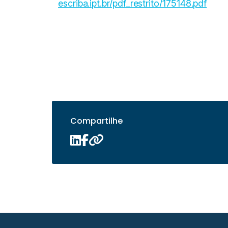
escriba.ipt.br/pdf_restrito/175148.pdf
Compartilhe