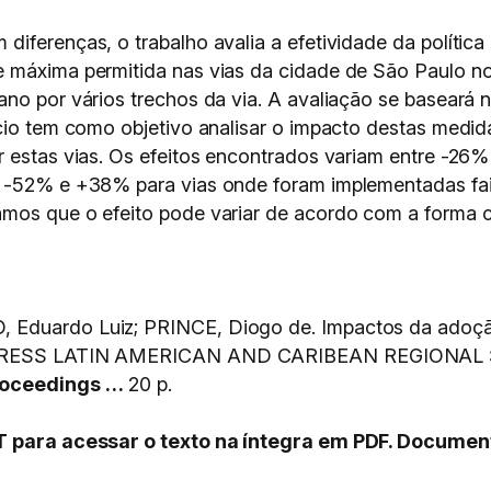
iferenças, o trabalho avalia a efetividade da política 
e máxima permitida nas vias da cidade de São Paulo n
no por vários trechos da via. A avaliação se baseará no
ício tem como objetivo analisar o impacto destas medi
r estas vias. Os efeitos encontrados variam entre -2
e -52% e +38% para vias onde foram implementadas fa
mos que o efeito pode variar de acordo com a forma co
 Eduardo Luiz; PRINCE, Diogo de. Impactos da adoção
ESS LATIN AMERICAN AND CARIBEAN REGIONAL 
oceedings …
20 p.
PT para acessar o texto na íntegra em PDF. Documen