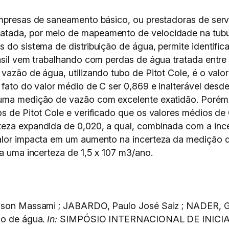
empresas de saneamento básico, ou prestadoras de ser
atada, por meio de mapeamento de velocidade na tub
 do sistema de distribuição de água, permite identific
rasil vem trabalhando com perdas de água tratada ent
vazão de água, utilizando tubo de Pitot Cole, é o valor
o fato do valor médio de C ser 0,869 e inalterável des
uma medição de vazão com excelente exatidão. Porém, 
os de Pitot Cole e verificado que os valores médios d
teza expandida de 0,020, a qual, combinada com a ince
valor impacta em um aumento na incerteza da medição d
ca uma incerteza de 1,5 x 107 m3/ano.
ilson Massami ; JABARDO, Paulo José Saiz ; NADER, Gil
ão de água.
In:
SIMPÓSIO INTERNACIONAL DE INICIAÇÃ