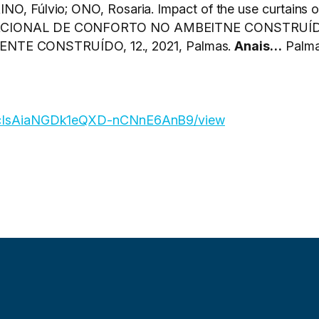
O, Fúlvio; ONO, Rosaria. Impact of the use curtains on t
IONAL DE CONFORTO NO AMBEITNE CONSTRUÍDO, 
E CONSTRUÍDO, 12., 2021, Palmas.
Anais…
Palma
h3KxcIsAiaNGDk1eQXD-nCNnE6AnB9/view