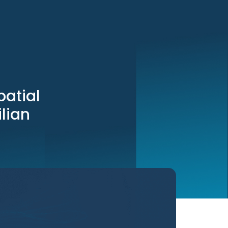
patial
ilian