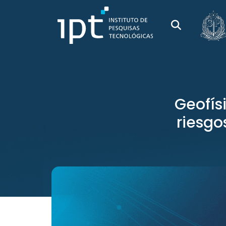
Geofís
riesgo