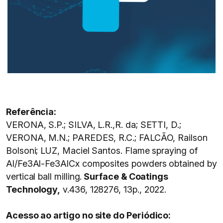
Referência:
VERONA, S.P.; SILVA, L.R.,R. da; SETTI, D.;
VERONA, M.N.; PAREDES, R.C.; FALCÃO, Railson
Bolsoni; LUZ, Maciel Santos. Flame spraying of
Al/Fe3Al-Fe3AlCx composites powders obtained by
vertical ball milling.
Surface & Coatings
Technology,
v.436, 128276, 13p., 2022.
Acesso ao artigo no site do Periódico: