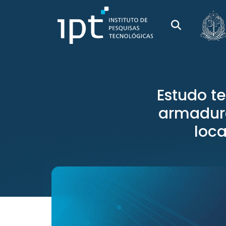
Estudo t
armadura
loca