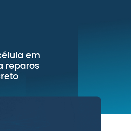
célula em
a reparos
creto