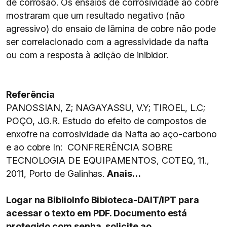
de corrosão. Os ensaios de corrosividade ao cobre
mostraram que um resultado negativo (não
agressivo) do ensaio de lâmina de cobre não pode
ser correlacionado com a agressividade da nafta
ou com a resposta à adição de inibidor.
Referência
PANOSSIAN, Z; NAGAYASSU, V.Y; TIROEL, L.C;
POÇO, J.G.R. Estudo do efeito de compostos de
enxofre na corrosividade da Nafta ao aço-carbono
e ao cobre In: CONFRERÊNCIA SOBRE
TECNOLOGIA DE EQUIPAMENTOS, COTEQ, 11.,
2011, Porto de Galinhas.
Anais…
Logar na BiblioInfo Bibioteca-DAIT/IPT para
acessar o texto em PDF. Documento está
protegido com senha, solicite ao