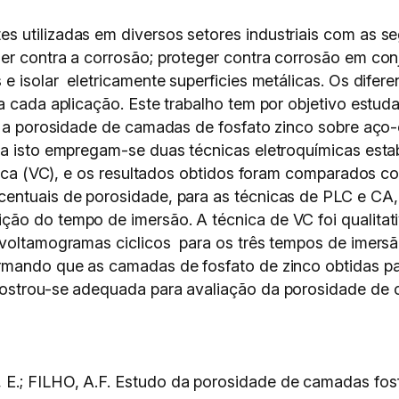
 utilizadas em diversos setores industriais com as seg
r contra a corrosão; proteger contra corrosão em conju
e isolar eletricamente superficies metálicas. Os difer
a cada aplicação. Este trabalho tem por objetivo estuda
se a porosidade de camadas de fosfato zinco sobre aç
a isto empregam-se duas técnicas eletroquímicas estabe
clíca (VC), e os resultados obtidos foram comparados c
entuais de porosidade, para as técnicas de PLC e CA, 
ão do tempo de imersão. A técnica de VC foi qualitat
 voltamogramas ciclicos para os três tempos de imers
irmando que as camadas de fosfato de zinco obtidas 
mostrou-se adequada para avaliação da porosidade de 
E.; FILHO, A.F. Estudo da porosidade de camadas fos