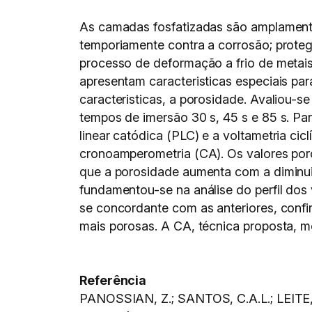
As camadas fosfatizadas são amplamentes
temporiamente contra a corrosão; protege
processo de deformação a frio de metais 
apresentam caracteristicas especiais par
caracteristicas, a porosidade. Avaliou-
tempos de imersão 30 s, 45 s e 85 s. Par
linear catódica (PLC) e a voltametria ci
cronoamperometria (CA). Os valores porc
que a porosidade aumenta com a diminuiç
fundamentou-se na análise do perfil dos
se concordante com as anteriores, conf
mais porosas. A CA, técnica proposta, 
Referência
PANOSSIAN, Z.; SANTOS, C.A.L.; LEITE, 