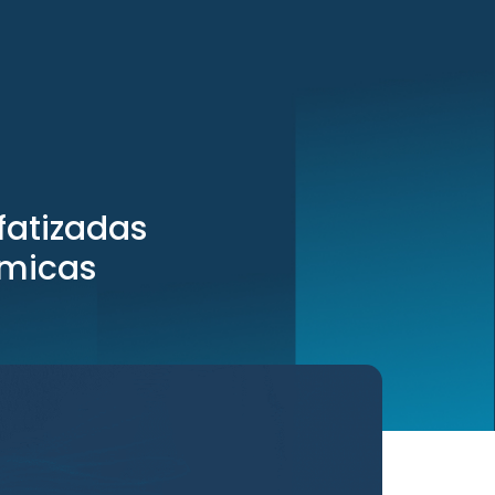
fatizadas
ímicas