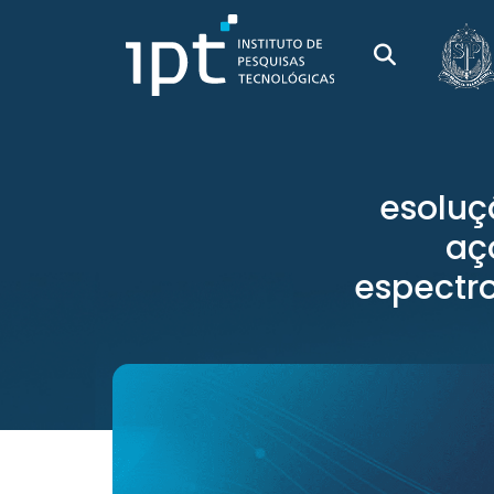
esoluç
aç
espectr