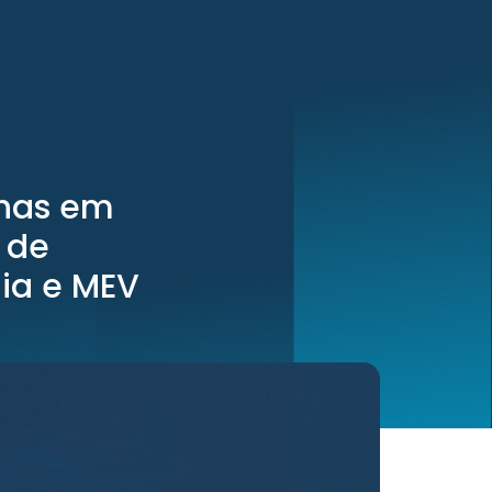
lhas em
 de
ia e MEV