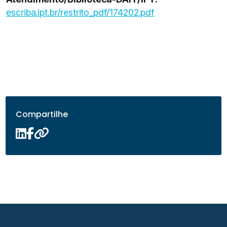
escriba.ipt.br/restrito_pdf/174202.pdf
Compartilhe