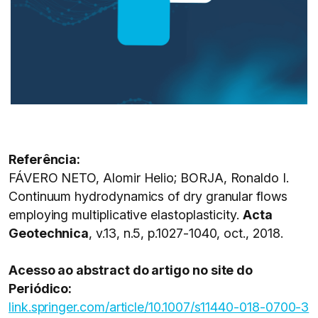
Referência:
FÁVERO NETO, Alomir Helio; BORJA, Ronaldo I.
Continuum hydrodynamics of dry granular flows
employing multiplicative elastoplasticity.
Acta
Geotechnica
, v.13, n.5, p.1027-1040, oct., 2018.
Acesso ao abstract do artigo no site do
Periódico:
link.springer.com/article/10.1007/s11440-018-0700-3