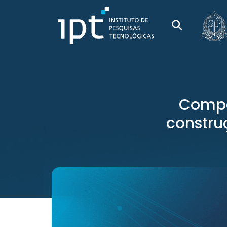
Compa
construç