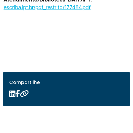
escriba.ipt.br/pdf_restrito/177484.pdf
Compartilhe