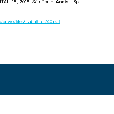
, 16., 2018, São Paulo.
Anais…
8p.
envio/files/trabalho_240.pdf