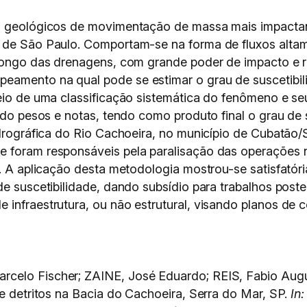
os geológicos de movimentação de massa mais impactan
o de São Paulo. Comportam-se na forma de fluxos alta
 longo das drenagens, com grande poder de impacto e ra
eamento na qual pode se estimar o grau de suscetibi
eio de uma classificação sistemática do fenômeno e seu
indo pesos e notas, tendo como produto final o grau de 
idrográfica do Rio Cachoeira, no município de Cubatão/
 foram responsáveis pela paralisação das operações n
. A aplicação desta metodologia mostrou-se satisfatória
de suscetibilidade, dando subsídio para trabalhos poste
infraestrutura, ou não estrutural, visando planos de c
celo Fischer; ZAINE, José Eduardo; REIS, Fabio Augu
de detritos na Bacia do Cachoeira, Serra do Mar, SP.
In