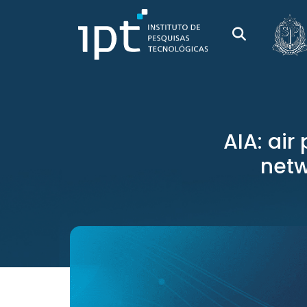
AIA: air
netw