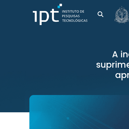
A i
suprime
ap