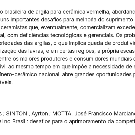
ão brasileira de argila para cerâmica vermelha, aborda
guns importantes desafios para melhoria do suprimento 
 ceramistas que, eventualmente, comercializam exced
mal, com deficiências tecnológicas e gerenciais. Os 
opriedades das argilas, o que implica queda de produti
ização das lavras, e em certas regiões, a própria escas
entre os maiores produtores e consumidores mundiais de
ivil ao mesmo tempo em que impõe a necessidade de e
nero-cerâmico nacional, abre grandes oportunidades pa
veis.
 ; SINTONI, Ayrton ; MOTTA, José Francisco Marciano
l no Brasil : desafios para o aprimoramento da competi