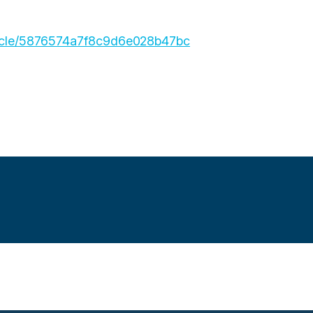
article/5876574a7f8c9d6e028b47bc