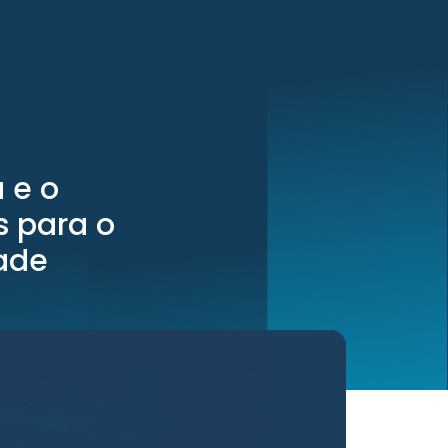
 e o
s para o
ade